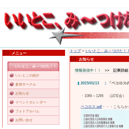
トップ
>
いいとこ、み～つけた！
メニュー
お知らせ
いいとこ、み～つけた！！
情報発信中！！
>> 記事詳細
いいとこの紹介
2015/01/13
「ペコロスの
参加サークル
お知らせ
・10時～12時 （試写会）
イベントカレンダー
ペコロス.pdf
・・・こちらか
フォトアルバム
お問い合せ