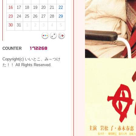
16
17
18
19
20
21
22
23
24
25
26
27
28
29
30
31
1
2
3
4
5
COUNTER
Copyright(c) いいとこ、み～つけ
た！！ All Rights Reserved.