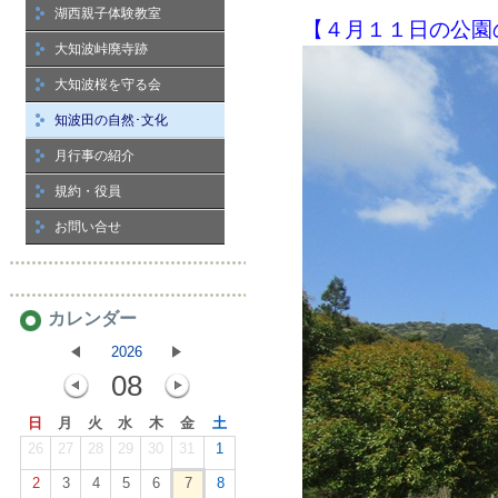
湖西親子体験教室
【４月１１日の公園
大知波峠廃寺跡
大知波桜を守る会
知波田の自然･文化
月行事の紹介
規約・役員
お問い合せ
カレンダー
2026
08
日
月
火
水
木
金
土
26
27
28
29
30
31
1
2
3
4
5
6
7
8