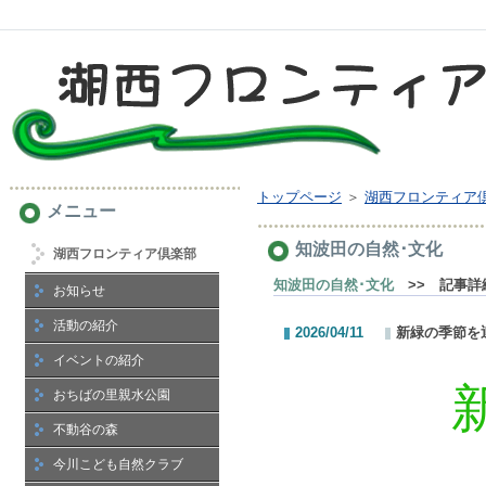
トップページ
＞
湖西フロンティア
メニュー
知波田の自然･文化
湖西フロンティア倶楽部
知波田の自然･文化
>> 記事詳
お知らせ
活動の紹介
2026/04/11
新緑の季節を
イベントの紹介
おちばの里親水公園
不動谷の森
今川こども自然クラブ