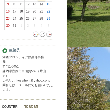
9
10
11
12
13
15
14
16
17
18
19
20
21
22
23
24
25
26
27
28
29
30
31
1
2
3
4
5
連絡先
湖西フロンティア倶楽部事務
局
〒431-0451
静岡県湖西市白須賀589（片山
方）
E-MAIL：kosaifront＠yahoo.co.jp
問合せは、メールにてお願いいたし
ます。
COUNTER