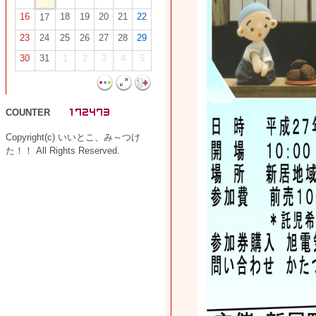
16
18
19
20
21
22
17
23
24
25
26
27
28
29
30
31
1
2
3
4
5
COUNTER
Copyright(c) いいとこ、み～つけ
た！！ All Rights Reserved.