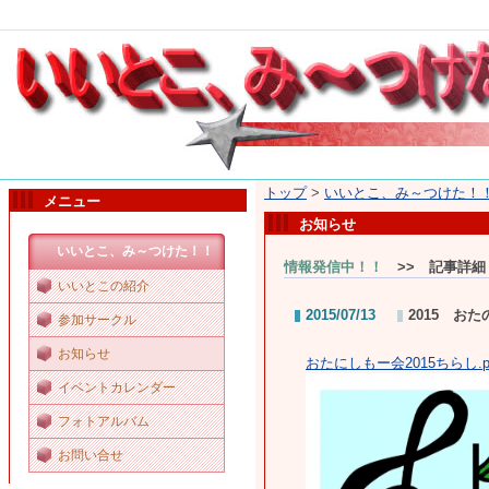
トップ
>
いいとこ、み～つけた！
メニュー
お知らせ
いいとこ、み～つけた！！
情報発信中！！
>> 記事詳細
いいとこの紹介
2015/07/13
2015 お
参加サークル
お知らせ
おたにしもー会2015ちらし.p
イベントカレンダー
フォトアルバム
お問い合せ